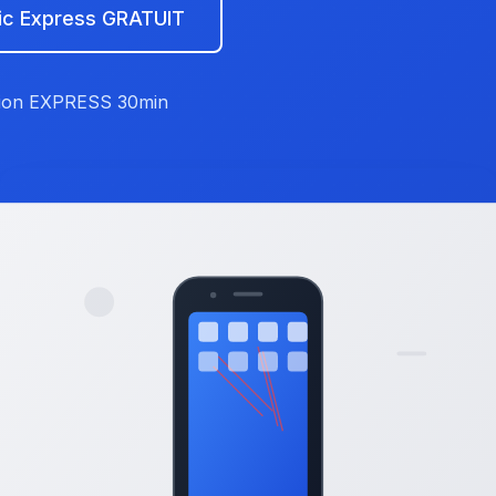
ic Express GRATUIT
tion EXPRESS 30min