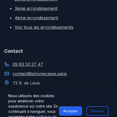
3ème arrondissement
4ème arrondissement
Voir tous les arrondissements
Contact
09 83 53 27 47
contact@iphonecasse.paris
73 R. de Lévis
75017 Paris
Nous utilisons des cookies
pour améliorer votre
expérience sur notre site. En
© 2025 iPhone Cassé Paris.
Accepter
Refuser
continuant à naviguer, vous
Mentions
Politique de
CGV
Tous droits réservés.
acceptez notre
politique de